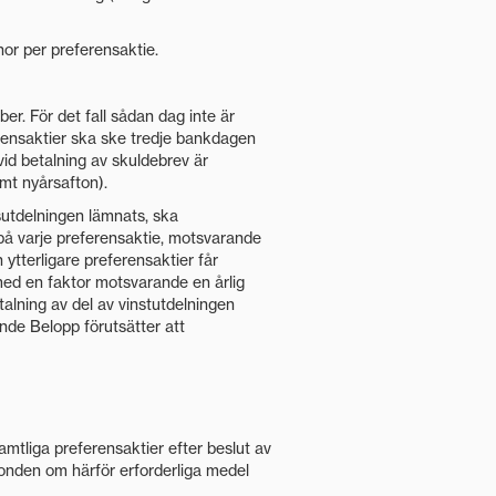
nor per preferensaktie.
r. För det fall sådan dag inte är
ensaktier ska ske tredje bankdagen
d betalning av skuldebrev är
mt nyårsafton).
sutdelningen lämnats, ska
t på varje preferensaktie, motsvarande
ytterligare preferensaktier får
 med en faktor motsvarande en årlig
alning av del av vinstutdelningen
ående Belopp förutsätter att
amtliga preferensaktier efter beslut av
fonden om härför erforderliga medel