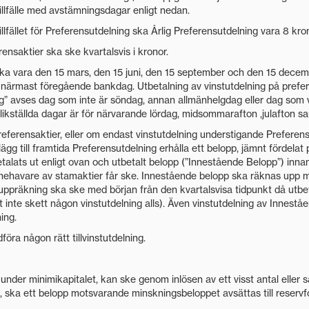
illfälle med avstämningsdagar enligt nedan.
llfället för Preferensutdelning ska Årlig Preferensutdelning vara 8 kro
ensaktier ska ske kvartalsvis i kronor.
ka vara den 15 mars, den 15 juni, den 15 september och den 15 decembe
ärmast föregående bankdag. Utbetalning av vinstutdelning på prefer
 avses dag som inte är söndag, annan allmänhelgdag eller dag som vi
ikställda dagar är för närvarande lördag, midsommarafton ,julafton sa
eferensaktier, eller om endast vinstutdelning understigande Preferen
llägg till framtida Preferensutdelning erhålla ett belopp, jämnt fördela
talats ut enligt ovan och utbetalt belopp (”Innestående Belopp”) innan 
l innehavare av stamaktier får ske. Innestående belopp ska räknas upp
 uppräkning ska ske med början från den kvartalsvisa tidpunkt då utbet
det inte skett någon vinstutdelning alls). Även vinstutdelning av Innest
ing.
föra någon rätt tillvinstutdelning.
under minimikapitalet, kan ske genom inlösen av ett visst antal eller s
s, ska ett belopp motsvarande minskningsbeloppet avsättas till reserv