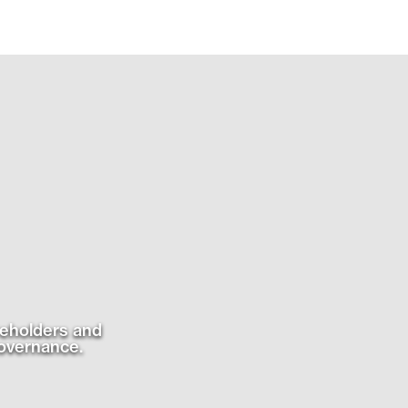
reholders and
governance.