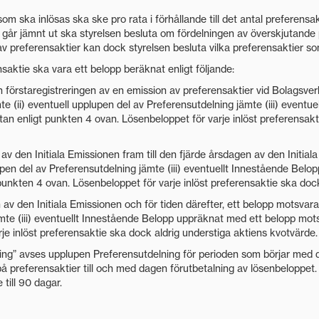
som ska inlösas ska ske pro rata i förhållande till det antal preferens
e går jämnt ut ska styrelsen besluta om fördelningen av överskjutande
v preferensaktier kan dock styrelsen besluta vilka preferensaktier so
nsaktie ska vara ett belopp beräknat enligt följande:
 förstaregistreringen av en emission av preferensaktier vid Bolagsverke
te (ii) eventuell upplupen del av Preferensutdelning jämte (iii) event
an enligt punkten 4 ovan. Lösenbeloppet för varje inlöst preferensakt
v den Initiala Emissionen fram till den fjärde årsdagen av den Initia
plupen del av Preferensutdelning jämte (iii) eventuellt Innestående Bel
punkten 4 ovan. Lösenbeloppet för varje inlöst preferensaktie ska doc
av den Initiala Emissionen och för tiden därefter, ett belopp motsvaran
mte (iii) eventuellt Innestående Belopp uppräknat med ett belopp mots
e inlöst preferensaktie ska dock aldrig understiga aktiens kvotvärde.
ing” avses upplupen Preferensutdelning för perioden som börjar med 
å preferensaktier till och med dagen förutbetalning av lösenbeloppet.
 till 90 dagar.