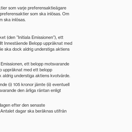
aktier som varje preferensaktieägare
 preferensaktier som ska inlösas. Om
m ska inlösas.
t (den ”Initiala Emissionen”), ett
uellt Innestående Belopp uppräknat med
ie ska dock aldrig understiga aktiens
la Emissionen, ett belopp motsvarande
opp uppräknat med ett belopp
k aldrig understiga aktiens kvotvärde.
de (i) 105 kronor jämte (ii) eventuell
varande den årliga räntan enligt
dagen efter den senaste
 Antalet dagar ska beräknas utifrån