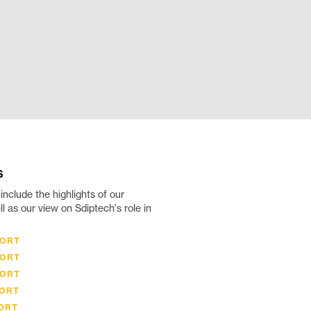
S
include the highlights of our
l as our view on Sdiptech's role in
PORT
PORT
PORT
PORT
PORT