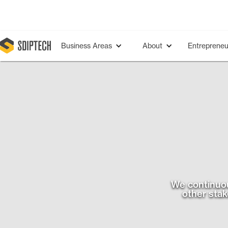
Business Areas
About
Entrepreneu
We continuou
other stak