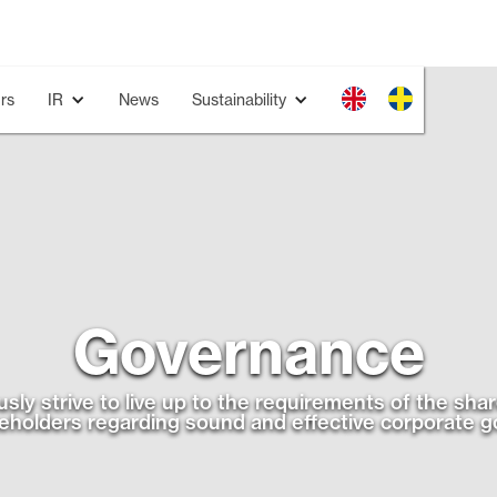
rs
IR
News
Sustainability
Governance
sly strive to live up to the requirements of the sha
eholders regarding sound and effective corporate 