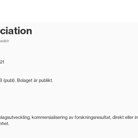
ciation
Swedish
21
(publ). Bolaget är publikt.
gsutveckling, kommersialisering av forskningsresultat, direkt eller ind
mhet.