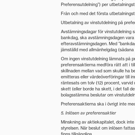
Preferensutdelning”) per utbetalningst
Från och med det första utbetalningsti
Utbetalning av vinstutdelning på prefer
Avstämningsdagar för vinstutdelning s
bankdag, ska avstämningsdagen vara n
efteravstämningsdagen. Med ”bankdag”
jämställd med allmänhelgdag (sådana l
Om ingen vinstutdelning lämnats på pr
preferensaktierna medföra rätt att i ti
skillnaden mellan vad som skulle ha be
emitteras eller värdeöverföringar til
räntesats om tolv (12) procent, varvid
skett (eller borde ha skett, i det fall 
bolagsstämma beslutar om vinstutdeln
Preferensaktierna ska i övrigt inte med
5. Inlösen av preferensaktier
Minskning av aktiekapitalet, dock inte 
styrelsen. När beslut om inlösen fatta
finns tillgängliga.