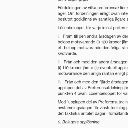
Fördelningen av vilka preferensaktier 
äger. Om fördelningen enligt ovan int
beslutet godkänns av samtliga ägare a
Lösenbeloppet för varje inlöst prefere
i. Fram till den andra årsdagen av den
belopp motsvarande (i) 120 kronor jäm
ett belopp motsvarande den årliga ränt
kvotvärde.
ii. Från och med den andra årsdagen a
(i) 110 kronor jämte (ii) eventuell up
motsvarande den årliga räntan enligt 
iii. Från och med den fjärde årsdagen 
upplupen del av Preferensutdelning jä
punkten 4 ovan. Lösenbeloppet för varj
Med ”upplupen del av Preferensutdeln
avstämningsdagen för vinstutdelning p
det faktiska antalet dagar i förhållande
6. Bolagets upplösning