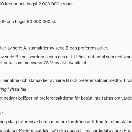
000 kronor och högst 2 000 000 kronor.
 000 och högst 80 000 000 st.
tier av serie A, stamaktier av serie B och preferensaktier.
v serie B kan i vardera serien ges ut till högst det antal som motsvar
det antal som motsvarar 25 % av aktiekapitalet.
 per aktie och stamaktier av serie B och preferensaktier medför 1 röst
g i vissa fall
t nedan) belöper på preferensaktierna får beslut inte fattas om värdeö
ng
ing ska preferensaktierna medföra företrädesrätt framför stamaktiern
ensaktie (”Preferensutdelning”) ska uppgå till en fjärdedel av årlig Pre