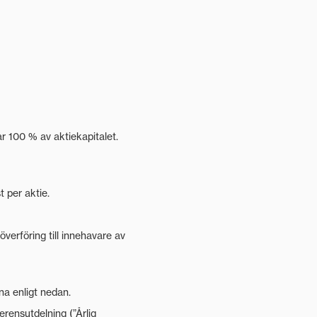
ar 100 % av aktiekapitalet.
 per aktie.
verföring till innehavare av
a enligt nedan.
ferensutdelning (”Årlig