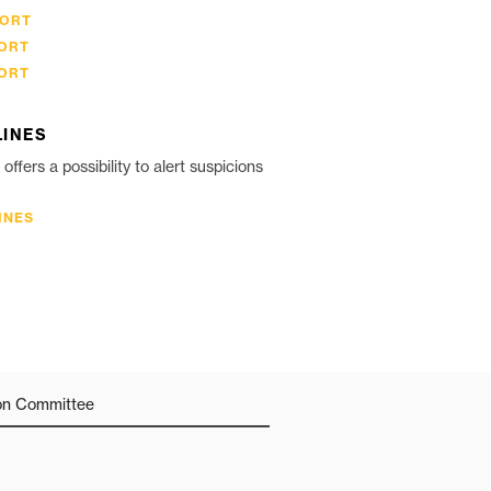
PORT
PORT
PORT
LINES
offers a possibility to alert suspicions
INES
on Committee