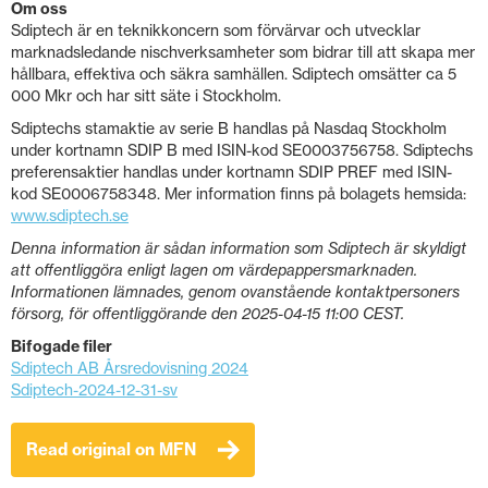
Om oss
Sdiptech är en teknikkoncern som förvärvar och utvecklar
marknadsledande nischverksamheter som bidrar till att skapa mer
hållbara, effektiva och säkra samhällen. Sdiptech omsätter ca 5
000 Mkr och har sitt säte i Stockholm.
Sdiptechs stamaktie av serie B handlas på Nasdaq Stockholm
under kortnamn SDIP B med ISIN-kod SE0003756758. Sdiptechs
preferensaktier handlas under kortnamn SDIP PREF med ISIN-
kod SE0006758348. Mer information finns på bolagets hemsida:
www.sdiptech.se
Denna information är sådan information som Sdiptech är skyldigt
att offentliggöra enligt lagen om värdepappersmarknaden.
Informationen lämnades, genom ovanstående kontaktpersoners
försorg, för offentliggörande den 2025-04-15 11:00 CEST.
Bifogade filer
Sdiptech AB Årsredovisning 2024
Sdiptech-2024-12-31-sv
Read original on MFN