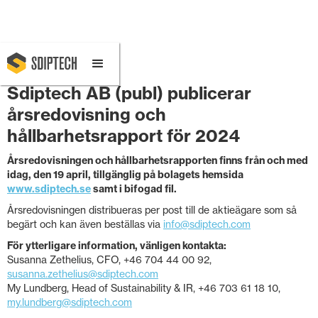
April 15, 2025 11:00 AM
Sdiptech AB (publ) publicerar
årsredovisning och
hållbarhetsrapport för 2024
Årsredovisningen och hållbarhetsrapporten finns från och med
idag, den 19 april, tillgänglig på bolagets hemsida
www.sdiptech.se
samt i bifogad fil.
Årsredovisningen distribueras per post till de aktieägare som så
begärt och kan även beställas via
info@sdiptech.com
För ytterligare information, vänligen kontakta:
Susanna Zethelius, CFO, +46 704 44 00 92,
susanna.zethelius@sdiptech.com
My Lundberg, Head of Sustainability & IR, +46 703 61 18 10,
my.lundberg@sdiptech.com