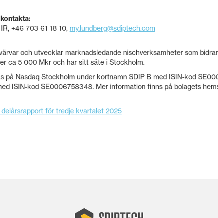
 kontakta:
 IR, +46 703 61 18 10,
my.lundberg@sdiptech.com
ärvar och utvecklar marknadsledande nischverksamheter som bidrar til
r ca 5 000 Mkr och har sitt säte i Stockholm.
las på Nasdaq Stockholm under kortnamn SDIP B med ISIN-kod SE000
ed ISIN-kod SE0006758348. Mer information finns på bolagets hem
 delårsrapport för tredje kvartalet 2025