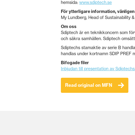
hemsida:
www.sdiptech.se
För ytterligare information, vänligen
My Lundberg, Head of Sustainability &
Om oss
Sdiptech är en teknikkoncern som förv
och säkra samhällen. Sdiptech omsätte
Sdiptechs stamaktie av serie B hand
handlas under kortnamn SDIP PREF m
Bifogade filer
Inbjudan till presentation av Sdiptechs
Read original on MFN