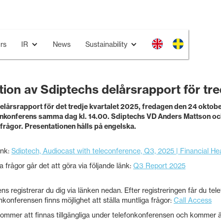
rs
IR
News
Sustainability
ation av Sdiptechs delårsrapport för tr
elårsrapport för det tredje kvartalet 2025, fredagen den 24 oktober
onkonferens samma dag kl. 14.00. Sdiptechs VD Anders Mattson o
frågor. Presentationen hålls på engelska.
änk:
Sdiptech, Audiocast with teleconference, Q3, 2025 | Financial He
a frågor går det att göra via följande länk:
Q3 Report 2025
ns registrerar du dig via länken nedan. Efter registreringen får du te
fonkonferensen finns möjlighet att ställa muntliga frågor:
Call Access
ommer att finnas tillgängliga under telefonkonferensen och kommer ä